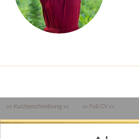
>> Kurzbeschreibung <<
>> Full CV <<